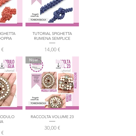
PIGHETTA
TUTORIAL SPIGHETTA
pida
Vista rapida
OPPIA
RUMENA SEMPLICE
zo
Prezzo
 €
14,00 €
New
MODULO
RACCOLTA VOLUME 23
pida
Vista rapida
IA
Prezzo
30,00 €
zo
 €