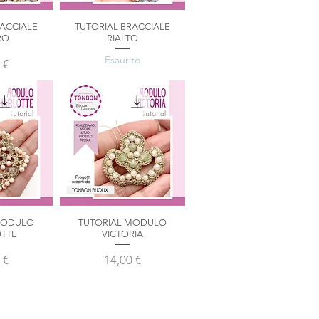
RACCIALE
TUTORIAL BRACCIALE
pida
Vista rapida
RO
RIALTO
Esaurito
zo
 €
MODULO
TUTORIAL MODULO
pida
Vista rapida
TTE
VICTORIA
zo
Prezzo
 €
14,00 €