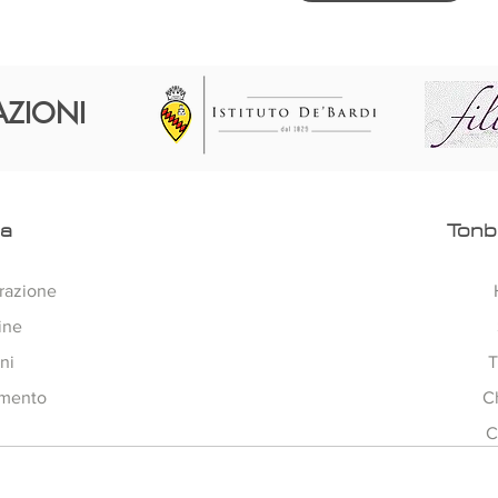
AZIONI
ra
Tonb
razione
ine
ni
T
amento
C
C