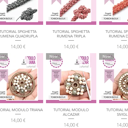
TUTORIAL SPIGHETTA
TUTORIAL SPIGHETTA
TUTORIAL S
Vista rapida
Vista rapida
Vista ra
RUMENA QUADRUPLA
RUMENA TRIPLA
RUMENA D
Prezzo
Prezzo
Prez
14,00 €
14,00 €
14,00
ew
New
New
TORIAL MODULO TRIANA
TUTORIAL MODULO
TUTORIAL 
Vista rapida
Vista rapida
Vista ra
ALCAZAR
SIVIGL
Prezzo
14,00 €
Prezzo
Prez
14,00 €
14,00