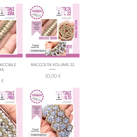
RACCIALE
RACCOLTA VOLUME 22
pida
Vista rapida
RA
Prezzo
30,00 €
zo
 €