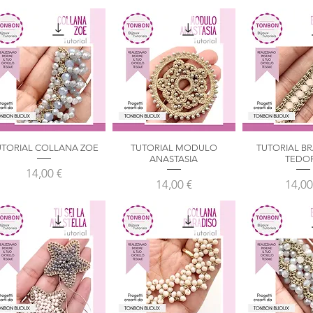
UTORIAL COLLANA ZOE
TUTORIAL MODULO
TUTORIAL B
Vista rapida
Vista rapida
Vista ra
ANASTASIA
TEDO
Prezzo
14,00 €
Prezzo
Prez
14,00 €
14,00