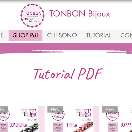
TONBON Bijoux
E
SHOP Pdf
CHI SONO
TUTORIAL
CON
Tutorial PDF
ew
New
New