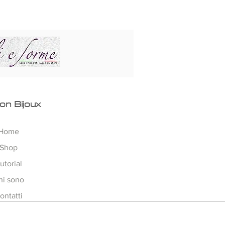
on Bijoux
Home
Shop
utorial
hi sono
ontatti