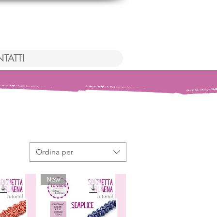
TATTI
Ordina per
New