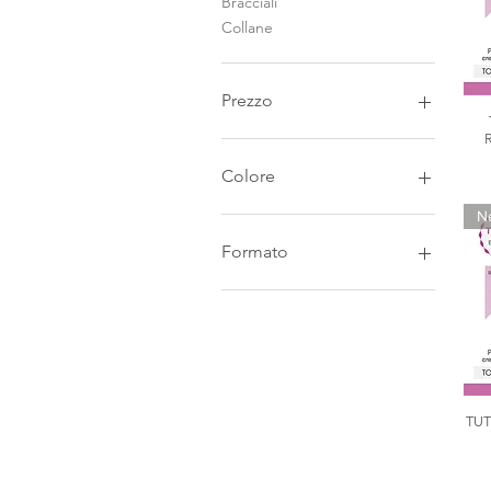
Bracciali
Collane
Prezzo
1 €
30 €
Colore
N
Formato
Coppia Orecchini
Pendente
TU