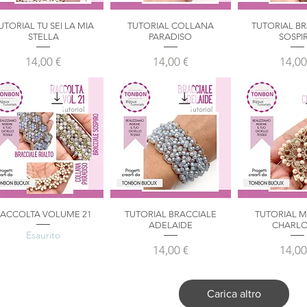
UTORIAL TU SEI LA MIA
TUTORIAL COLLANA
TUTORIAL B
Vista rapida
Vista rapida
Vista ra
STELLA
PARADISO
SOSPI
Prezzo
Prezzo
Prez
14,00 €
14,00 €
14,00
ACCOLTA VOLUME 21
TUTORIAL BRACCIALE
TUTORIAL 
Vista rapida
Vista rapida
Vista ra
ADELAIDE
CHARLO
Esaurito
Prezzo
Prez
14,00 €
14,00
Carica altro