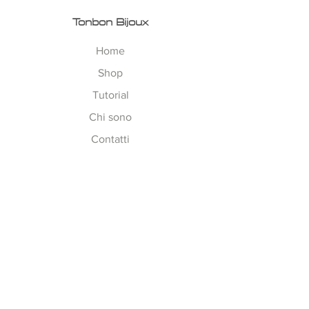
Tonbon Bijoux
Home
Shop
Tutorial
Chi sono
Contatti
Esplora
Tempi di Lavorazione
Corsi on-line
Spedizioni
Metodi Pagamento