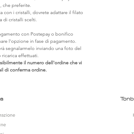
 che preferite.
 con i cristalli, dovrete adattare il filato
 di cristalli scelti.
pagamento con Postepay o bonifico
onare l'opzione in fase di pagamento.
erà segnalarmelo inviando una foto del
ricarica effettuati.
sibilmente il numero dell'ordine che vi
ail di conferma ordine.
ra
Tonb
razione
ine