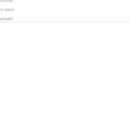
utorial
hi sono
ontatti