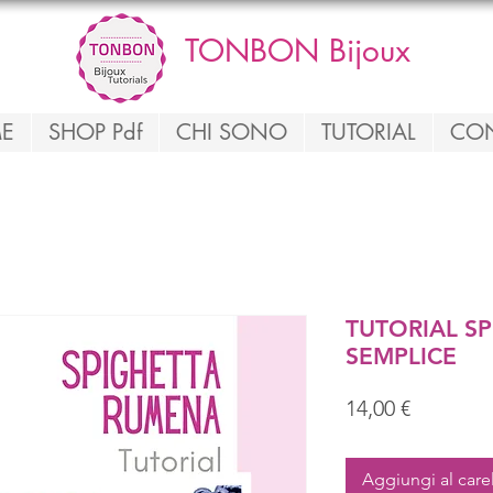
TONBON Bijoux
E
SHOP Pdf
CHI SONO
TUTORIAL
CON
TUTORIAL S
SEMPLICE
Prezzo
14,00 €
Aggiungi al care