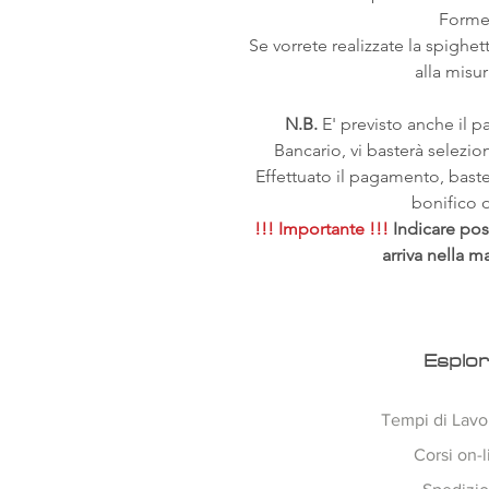
Forme,
Se vorrete realizzate la spighetta
alla misura
N.B.
E' previsto anche il 
Bancario, vi basterà selezi
Effettuato il pagamento, bast
bonifico o 
!!! Importante !!!
Indicare pos
arriva nella m
Esplo
Tempi di Lavo
Corsi on-l