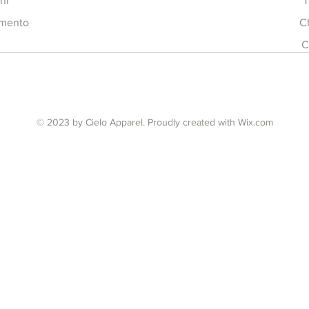
ni
T
amento
C
C
© 2023 by Cielo Apparel. Proudly created with
Wix.com