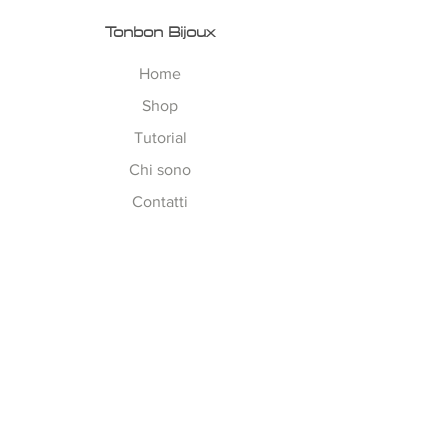
Tonbon Bijoux
Home
Shop
Tutorial
Chi sono
Contatti
Esplora
Tempi di Lavorazione
Corsi on-line
Spedizioni
Metodi Pagamento