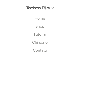
Tonbon Bijoux
Home
Shop
Tutorial
Chi sono
Contatti
Esplora
Tempi di Lavorazione
Corsi on-line
Spedizioni
Metodi Pagamento