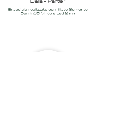
Dalia - Parte 1
Bracciale realizzato con filato Sorrento,
Darrin05
Mirto e Led 2 mm
2020
Bracciale
Dalia - Parte 2
Bracciale realizzato con filato Sorrento,
Darrin05
Mirto e Led 2 mm