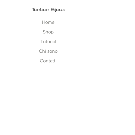
Tonbon Bijoux
Home
Shop
Tutorial
Chi sono
Contatti
Esplora
Tempi di Lavorazione
Corsi on-line
Spedizioni
Metodi Pagamento