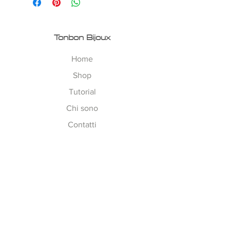
Tonbon Bijoux
Home
Shop
Tutorial
Chi sono
Contatti
Esplora
Tempi di Lavorazione
Corsi on-line
Spedizioni