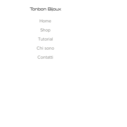
Tonbon Bijoux
Home
Shop
Tutorial
Chi sono
Contatti
Esplora
Tempi di Lavorazione
Corsi on-line
Spedizioni
Metodi Pagamento