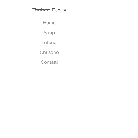
Tonbon Bijoux
Home
Shop
Tutorial
Chi sono
Contatti
Esplora
Tempi di Lavorazione
Corsi on-line
Spedizioni
Metodi Pagamento