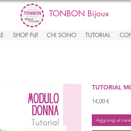
TONBON Bijoux
E
SHOP Pdf
CHI SONO
TUTORIAL
CON
TUTORIAL 
Prezzo
14,00 €
Aggiungi al care