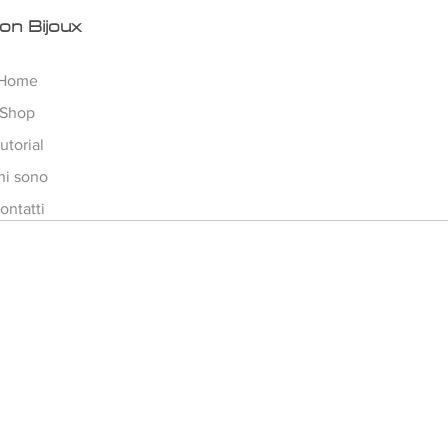
on Bijoux
Home
Shop
utorial
hi sono
ontatti