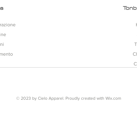
ra
Tonb
razione
ine
ni
T
amento
C
C
© 2023 by Cielo Apparel. Proudly created with
Wix.com