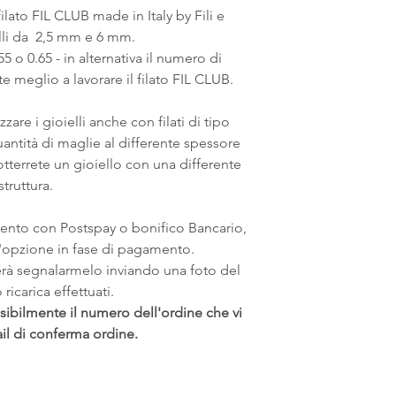
ilato FIL CLUB made in Italy by Fili e
lli da 2,5 mm e 6 mm.
5 o 0.65 - in alternativa il numero di
te meglio a lavorare il filato FIL CLUB.
zare i gioielli anche con filati di tipo
uantità di maglie al differente spessore
otterrete un gioiello con una differente
struttura.
mento con Postspay o bonifico Bancario,
 l'opzione in fase di pagamento.
erà segnalarmelo inviando una foto del
ricarica effettuati.
sibilmente il numero dell'ordine che vi
ail di conferma ordine.