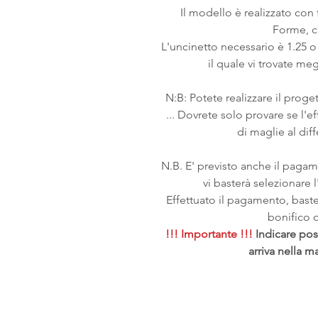
Il modello è realizzato con f
Forme, cr
L'uncinetto necessario è 1.25 o
il quale vi trovate megl
N:B: Potete realizzare il proge
... Dovrete solo provare se l'ef
di maglie al diff
N.B. E' previsto anche il paga
vi basterà selezionare
Effettuato il pagamento, bast
bonifico o 
!!! Importante !!!
Indicare pos
arriva nella m