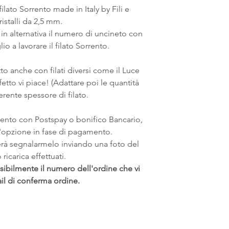
ilato Sorrento made in Italy by Fili e
istalli da 2,5 mm.
 in alternativa il numero di uncineto con
io a lavorare il filato Sorrento.
tto anche con filati diversi come il Luce
fetto vi piace! (Adattare poi le quantità
erente spessore di filato.
mento con Postspay o bonifico Bancario,
 l'opzione in fase di pagamento.
erà segnalarmelo inviando una foto del
ricarica effettuati.
sibilmente il numero dell'ordine che vi
ail di conferma ordine.