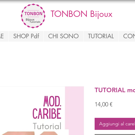
TONBON Bijoux
E
SHOP Pdf
CHI SONO
TUTORIAL
CON
TUTORIAL mo
Prezzo
14,00 €
Aggiungi al care