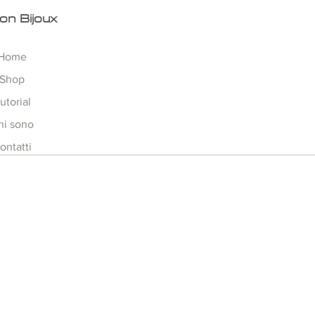
on Bijoux
Home
Shop
utorial
hi sono
ontatti