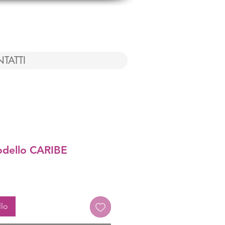
TATTI
dello CARIBE
llo