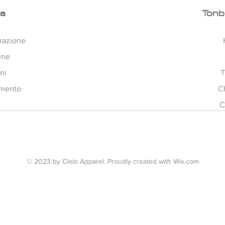
ra
Tonb
razione
ine
ni
T
amento
C
C
© 2023 by Cielo Apparel. Proudly created with
Wix.com