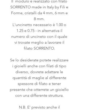
Il modulo è realizzato con filato
SORRENTO made in Italy by Fili e
Forme, cristalli da 4 mm, 6 mm e
8 mm.
L'uncinetto necessario è 1.00 o
1.25 e 0.75 - in alternativa il
numero di uncineto con il quale
vi trovate meglio a lavorare il
filato SORRENTO.
Se lo desiderate potete realizzare
i gioielli anche con filati di tipo
diverso, dovrete adattare le
quantità di maglie al differente
spessore di filato e tener
presente che otterrete un gioiello
con una differente struttura.
N.B. E' previsto anche il