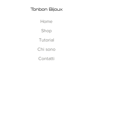
Tonbon Bijoux
Home
Shop
Tutorial
Chi sono
Contatti
Esplora
Tempi di Lavorazione
Corsi on-line
Spedizioni
Metodi Pagamento