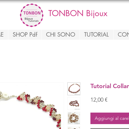
TONBON Bijoux
E
SHOP Pdf
CHI SONO
TUTORIAL
CON
Tutorial Colla
Prezzo
12,00 €
Aggiungi al care