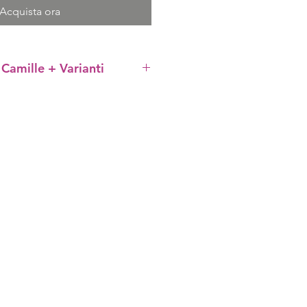
Acquista ora
 Camille + Varianti
 buona conoscenza dei punti
al della Collana Camille in
PDF) e le varianti di
llana per creare altri fantastici
ata ad uncinetto con cristalli da
 realizzare la collana
tti all'interno del PDF.