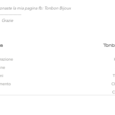
Può essere utilizz
onaste la mia pagina fb: Tonbon Bijoux
realizzare anche un
-----------------
Buon Divertimento
Grazie
Il tutorial è realiz
Tonbon Bijoux
ra
Tonb
razione
ine
ni
T
amento
C
C