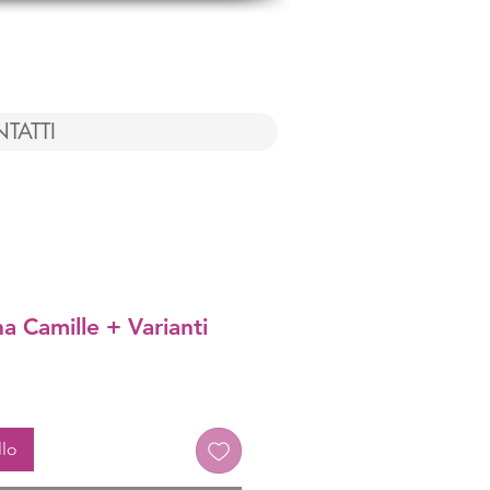
TATTI
na Camille + Varianti
llo