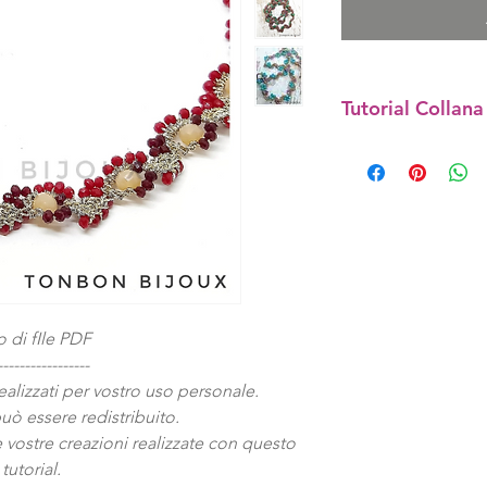
Tutorial Collana
Tutorial in PDF
Difficoltà : Media
E' necessaria una
base ad uncinetto.
Riceverete il tutori
versione DIGITALE (
lavorazione della co
gioielli tessili!!
o di fIle PDF
-----------------
La collana è realizz
realizzati per vostro uso personale.
6 mm/ 2,5 mm.
può essere redistribuito.
Tutti i materiali per
e vostre creazioni realizzate con questo
Camille sono descri
tutorial.