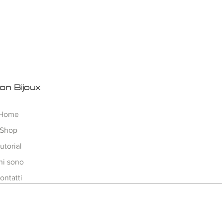
ata come collana, ma potrete
 bracciale o degli orecchini.
 !!
zato ed ideato da Agnese alias
on Bijoux
Home
Shop
utorial
hi sono
ontatti