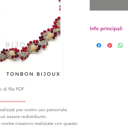
Info principali
Tutorial Collana Ca
Riceverete il tutori
versione DIGITALE (
lavorazione della co
gioielli tessili!!
La collana è realizz
6 mm/ 2,5 mm.
o di fIle PDF
Tutti i materiali per
Camille sono descri
°°°°°°°°°°°°°°°
realizzati per vostro uso personale.
Può essere utilizz
può essere redistribuito.
realizzare anche un
e vostre creazioni realizzate con questo