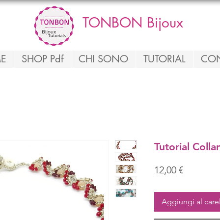
TONBON Bijoux
E
SHOP Pdf
CHI SONO
TUTORIAL
CON
Tutorial Colla
Prezzo
12,00 €
Aggiungi al care