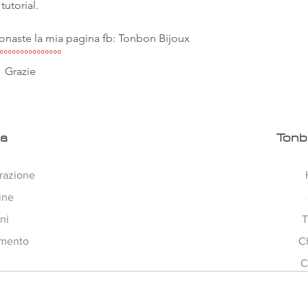
Buon Divertimento
tutorial.
Difficoltà : Media
onaste la mia pagina fb: Tonbon Bijoux
E' necessaria una
°°°°°°°°°°°°°°°
base ad uncinetto.
Grazie
Il tutorial è realiz
Tonbon Bijoux
ra
Tonb
razione
ine
ni
T
amento
C
C