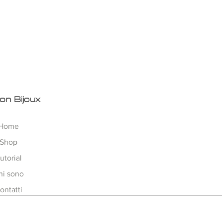
 !!
 buona conoscenza dei punti
zato ed ideato da Agnese alias
on Bijoux
Home
Shop
utorial
hi sono
ontatti