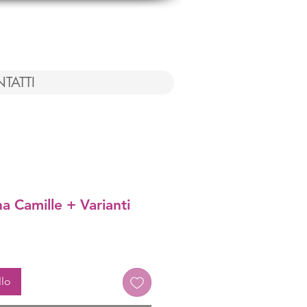
TATTI
na Camille + Varianti
llo