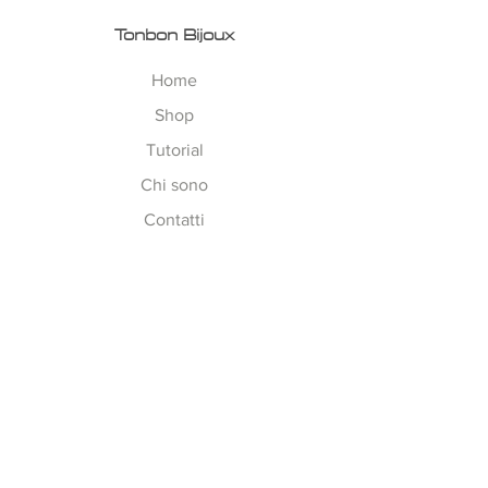
Tonbon Bijoux
Home
Shop
Tutorial
Chi sono
Contatti
Esplora
Tempi di Lavorazione
Corsi on-line
Spedizioni
Metodi Pagamento