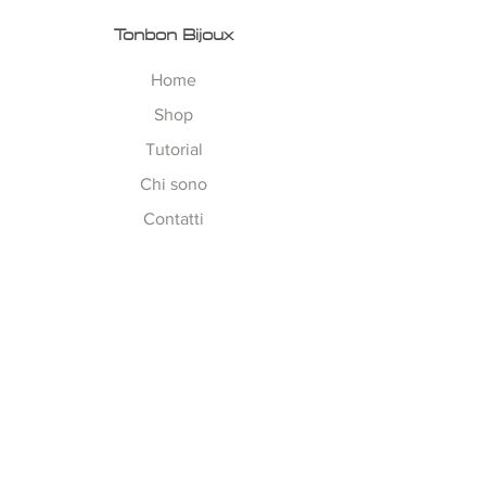
Tonbon Bijoux
Home
Shop
Tutorial
Chi sono
Contatti
Esplora
Tempi di Lavorazione
Corsi on-line
Spedizioni
Metodi Pagamento